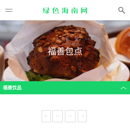
福善包点
福善饮品
|<
<<
>>
>|